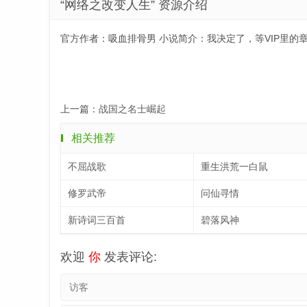
“网络之改变人生” 资源介绍
官方作者：吸血排骨男 小说简介：我决定了，等VIP里的
上一篇：
战国之名士崛起
相关推荐
不屈战歌
重生洪荒一白鼠
修罗武帝
问仙寻情
新诗词三百首
碧落风神
欢迎
你
发表评论: