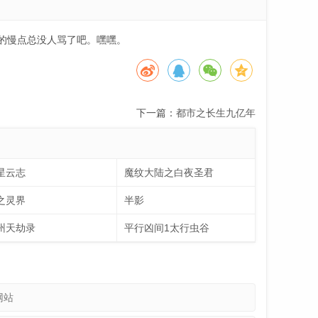
写的慢点总没人骂了吧。嘿嘿。
下一篇：
都市之长生九亿年
星云志
魔纹大陆之白夜圣君
之灵界
半影
州天劫录
平行凶间1太行虫谷