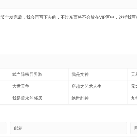
章节全发完后，我会再写下去的，不过东西将不会放在VIP区中，这样我
武当阵宗异界游
我是笑神
天
大世天争
穿越之艺术人生
元
我是董永的邻居
绝世乱神
九