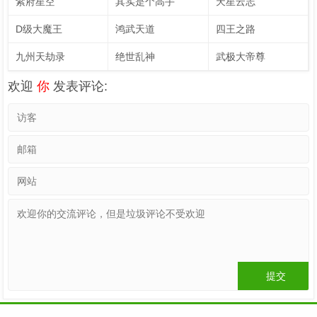
紫府星空
其实是个高手
天星云志
D级大魔王
鸿武天道
四王之路
九州天劫录
绝世乱神
武极大帝尊
欢迎
你
发表评论: