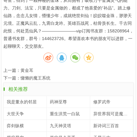
奇鱼，得到了一颗神秘的金珠，从而拥有了吸收万千金属灵气的能
力。刀剑、法宝，只要是金属做的，都成了他喜爱的“补品”。踏上修
仙路，念念儿女情，懵懂少年，成就绝世剑仙！皎皎噬金珠，渺渺天
元境。正魔风云乱，九霄白龙吟。英雄百战死，枯骨羡长生。千古同
此恨，何处觅仙风？————————vip订阅书友群：158208964，
普通书友群，群号：144623726。希望喜欢本书的朋友可以进群，一
起聊聊天，交交朋友。
上一篇：
黄金耳
下一篇：
慵懒的魔王系统
相关推荐
我是董永的邻居
药神至尊
修罗武帝
大世天争
重生洪荒一白鼠
异世界我可是魔王不许笑
弈剑纵横
九天神灵塔
新诗词三百首